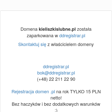
Domena
została
kieliszkislubne.pl
zaparkowana w
ddregistrar.pl
Skontaktuj się
z właścicielem domeny
ddregistrar.pl
bok@ddregistrar.pl
(+48) 22 211 22 90
Rejestracja domen .pl
na rok TYLKO 15 PLN
netto!
Bez haczyków i bez dodatkowych warunków
:)