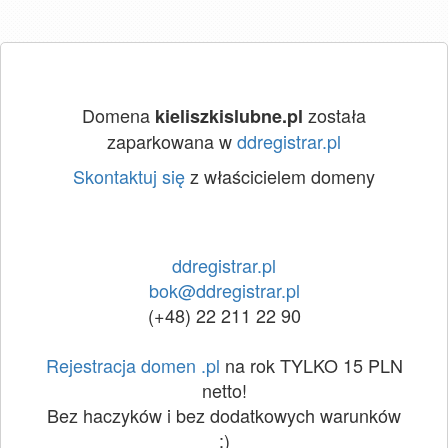
Domena
została
kieliszkislubne.pl
zaparkowana w
ddregistrar.pl
Skontaktuj się
z właścicielem domeny
ddregistrar.pl
bok@ddregistrar.pl
(+48) 22 211 22 90
Rejestracja domen .pl
na rok TYLKO 15 PLN
netto!
Bez haczyków i bez dodatkowych warunków
:)