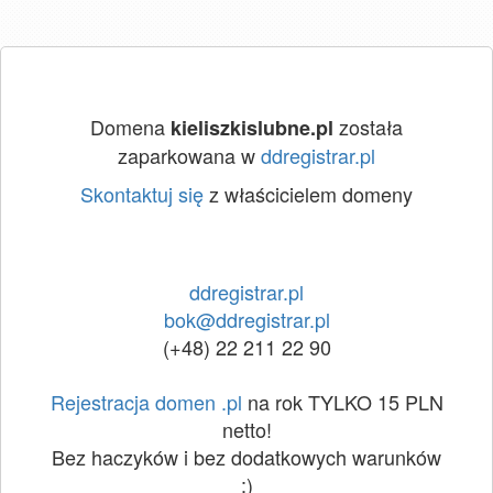
Domena
została
kieliszkislubne.pl
zaparkowana w
ddregistrar.pl
Skontaktuj się
z właścicielem domeny
ddregistrar.pl
bok@ddregistrar.pl
(+48) 22 211 22 90
Rejestracja domen .pl
na rok TYLKO 15 PLN
netto!
Bez haczyków i bez dodatkowych warunków
:)