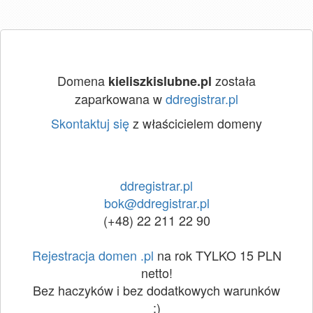
Domena
została
kieliszkislubne.pl
zaparkowana w
ddregistrar.pl
Skontaktuj się
z właścicielem domeny
ddregistrar.pl
bok@ddregistrar.pl
(+48) 22 211 22 90
Rejestracja domen .pl
na rok TYLKO 15 PLN
netto!
Bez haczyków i bez dodatkowych warunków
:)